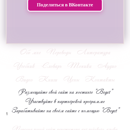
Поделиться в ВКонтакте
Обо мне
Переводы
Литература
Учебник
Словарь
Топики
Аудио
Видео
Книги
Цены
Контакты
Размещайте свой сайт на хостинге "Beget"
Участвуйте в партнёрской программе
Зарабатывайте на своём сайте с помощью "Beget"
1
Персональный сайт репетитора английского языка