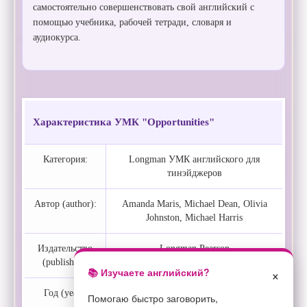
самостоятельно совершенствовать свой английский с
помощью учебника, рабочей тетради, словаря и
аудиокурса.
Характеристика УМК "Opportunities"
Категория:
Longman УМК английского для
тинэйджеров
Автор (author):
Amanda Maris, Michael Dean, Olivia
Johnston, Michael Harris
Издательство
Longman Pearson
(publisher):
×
📚 Изучаете английский?
Год (year):
2004
Помогаю быстро заговорить,