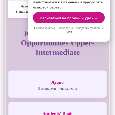
подготовиться к экзаменам и преодолеть
языковой барьер.
Язык
Английский (English)
(language):
Записаться на пробный урок →
Первое занятие — бесплатно. Определим уровень и
Компоненты УМК
цели
Opportunities Upper-
Intermediate
Аудио
Все диалоги и упражнения
Students' Book